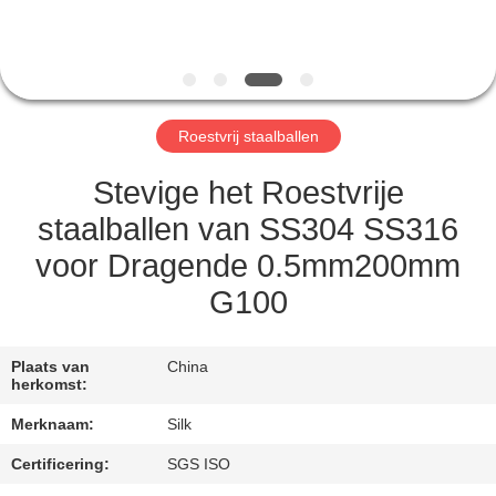
CONTACTEER
ONS
NIEUWS
Roestvrij staalballen
GEVALLEN
Stevige het Roestvrije
staalballen van SS304 SS316
VERZOEK
voor Dragende 0.5mm200mm
OM
G100
EEN
CITAAT
Plaats van
China
herkomst:
SITEMAP
Merknaam:
Silk
Certificering:
SGS ISO