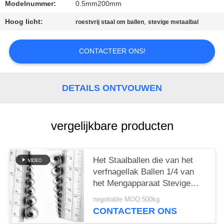
PRIVACY
Modelnummer:
0.5mm200mm
POLICY
Hoog licht:
,
roestvrij staal om ballen
stevige metaalbal
CONTACTEER ONS!
DETAILS ONTVOUWEN
vergelijkbare producten
Het Staalballen die van het
verfnagellak Ballen 1/4 van
het Mengapparaat Stevige
Metaal“ mengen 3/16“
negotiable MOQ:500kg
CONTACTEER ONS