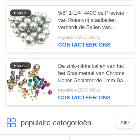
5/8“ 1-1/4“ 440C de Precisie
van Roestvrij staalballen
verhardt de Ballen van
Magentic van de Staalbal
negotiable MOQ:500kg
CONTACTEER ONS
De zink-nikkelballen van het
het Staalmetaal van Chrome
Koper Geplateerde 1mm Bal
van het Roestvrij staal
negotiable MOQ:500kg
Stevige Lager
CONTACTEER ONS
populaire categorieën
Alle