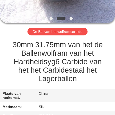
CONTACTEER
ONS
NIEUWS
De Bal van het wolframcarbide
GEVALLEN
30mm 31.75mm van het de
Ballenwolfram van het
VERZOEK
Hardheidsyg6 Carbide van
OM
het het Carbidestaal het
EEN
Lagerballen
CITAAT
Plaats van
China
SITEMAP
herkomst:
Merknaam:
Silk