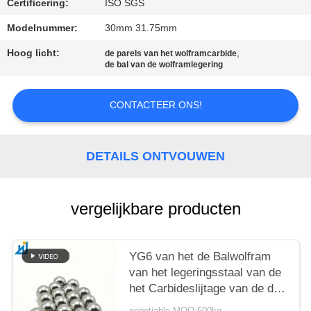
PRIVACY
Certificering:
ISO SGS
POLICY
Modelnummer:
30mm 31.75mm
Hoog licht:
,
de parels van het wolframcarbide
de bal van de wolframlegering
CONTACTEER ONS!
DETAILS ONTVOUWEN
vergelijkbare producten
YG6 van het de Balwolfram
van het legeringsstaal van de
het Carbideslijtage van de de
Delen Harde Legering van het
negotiable MOQ:500kg