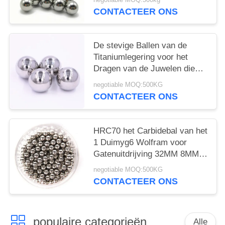
het Wolframcarbide Bal 26mm
CONTACTEER ONS
28.575mm
De stevige Ballen van de
Titaniumlegering voor het
Dragen van de Juwelen die
van Titaniumparels 4mm 5mm
negotiable MOQ:500KG
6mm 8mm maken
CONTACTEER ONS
HRC70 het Carbidebal van het
1 Duimyg6 Wolfram voor
Gatenuitdrijving 32MM 8MM
10MM
negotiable MOQ:500KG
CONTACTEER ONS
populaire categorieën
Alle