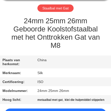
CONTACTEER
ONS
Staalbal met Gat
24mm 25mm 26mm
NIEUWS
Geboorde Koolstofstaalbal
met het Onttrokken Gat van
GEVALLEN
M8
VERZOEK
Plaats van
China
OM
herkomst:
EEN
Merknaam:
Silk
CITAAT
Certificering:
ISO
Modelnummer:
24mm 25mm 26mm
SITEMAP
Hoog licht:
,
metaalbal met gat
klei die hulpmiddel stippelen