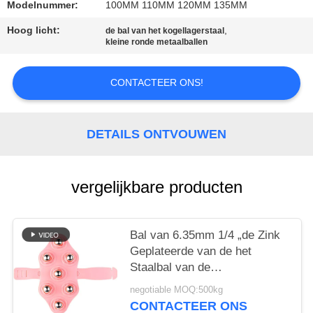
PRIVACY
Modelnummer:
100MM 110MM 120MM 135MM
POLICY
Hoog licht:
,
de bal van het kogellagerstaal
kleine ronde metaalballen
CONTACTEER ONS!
DETAILS ONTVOUWEN
vergelijkbare producten
Bal van 6.35mm 1/4 „de Zink
Geplateerde van de het
Staalbal van de
Koolstofmassage Rolling het
negotiable MOQ:500kg
Metaalstaal
CONTACTEER ONS