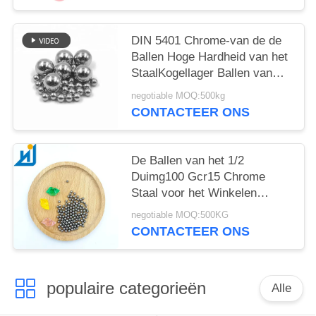
DIN 5401 Chrome-van de de
Ballen Hoge Hardheid van het
StaalKogellager Ballen van
het het Metaalstaal 15mm
negotiable MOQ:500kg
20mm G16
CONTACTEER ONS
De Ballen van het 1/2
Duimg100 Gcr15 Chrome
Staal voor het Winkelen
Karretje 6.35mm 12.7mm
negotiable MOQ:500KG
CONTACTEER ONS
populaire categorieën
Alle