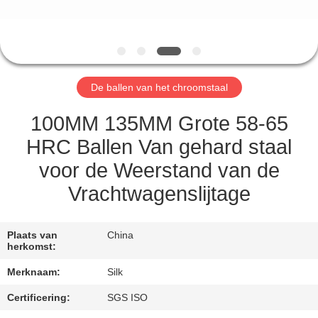
CONTACTEER
ONS
NIEUWS
De ballen van het chroomstaal
GEVALLEN
100MM 135MM Grote 58-65
HRC Ballen Van gehard staal
VERZOEK
voor de Weerstand van de
OM
Vrachtwagenslijtage
EEN
CITAAT
Plaats van
China
herkomst:
SITEMAP
Merknaam:
Silk
Certificering:
SGS ISO