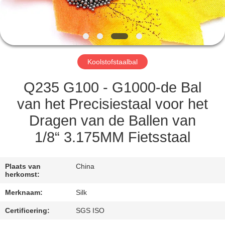
CONTACTEER
ONS
NIEUWS
Koolstofstaalbal
GEVALLEN
Q235 G100 - G1000-de Bal
van het Precisiestaal voor het
VERZOEK
Dragen van de Ballen van
OM
1/8“ 3.175MM Fietsstaal
EEN
CITAAT
Plaats van
China
herkomst:
SITEMAP
Merknaam:
Silk
Certificering:
SGS ISO