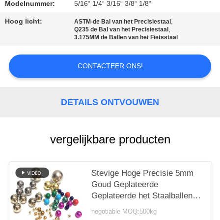
PRIVACY
Modelnummer:
5/16“ 1/4“ 3/16“ 3/8“ 1/8“
POLICY
Hoog licht:
,
ASTM-de Bal van het Precisiestaal
,
Q235 de Bal van het Precisiestaal
3.175MM de Ballen van het Fietsstaal
CONTACTEER ONS!
DETAILS ONTVOUWEN
vergelijkbare producten
Stevige Hoge Precisie 5mm
Goud Geplateerde
Geplateerde het Staalballen
van de Roestvrij staalbal
negotiable MOQ:500kg
Koper