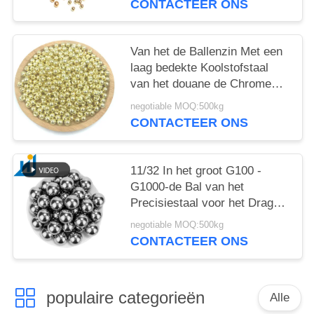
CONTACTEER ONS
Van het de Ballenzin Met een
laag bedekte Koolstofstaal
van het douane de Chrome
Geschilderde Staal van het de
negotiable MOQ:500kg
Bal Vernikkelde Stevige Staal
CONTACTEER ONS
Bal van het het Metaalijzer
11/32 In het groot G100 -
G1000-de Bal van het
Precisiestaal voor het Dragen
van 1010 die 1015 om
negotiable MOQ:500kg
Koolstofstaalbal wordt verhard
CONTACTEER ONS
populaire categorieën
Alle