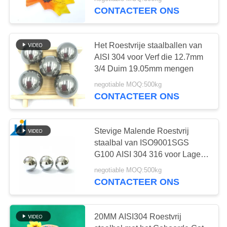
CONTACTEER
CONTACTEER ONS
ONS
Het Roestvrije staalballen van
NIEUWS
AISI 304 voor Verf die 12.7mm
3/4 Duim 19.05mm mengen
GEVALLEN
negotiable MOQ:500kg
CONTACTEER ONS
VERZOEK
OM
Stevige Malende Roestvrij
staalbal van ISO9001SGS
EEN
G100 AISI 304 316 voor Lagers
CITAAT
3mm 6mm 8mm 24mm
negotiable MOQ:500kg
CONTACTEER ONS
SITEMAP
20MM AISI304 Roestvrij