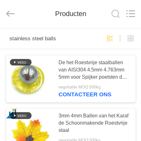
Road
Enterprise
Management
Services
Producten
Co.,
Ltd..
All
Rights
HUIS
Reserved.
stainless steel balls
PRODUCTEN
De het Roestvrije staalballen
van AISI304 4.5mm 4.763mm
ONGEVEER
5mm voor Spijker poetsten de
ONS
Parels van het Broodjesstaal op
negotiable MOQ:500kg
CONTACTEER ONS
FABRIEKSREIS
3mm 4mm Ballen van het Karaf
KWALITEITSCONTROLE
de Schoonmakende Roestvrije
staal
negotiable MOQ:500kg