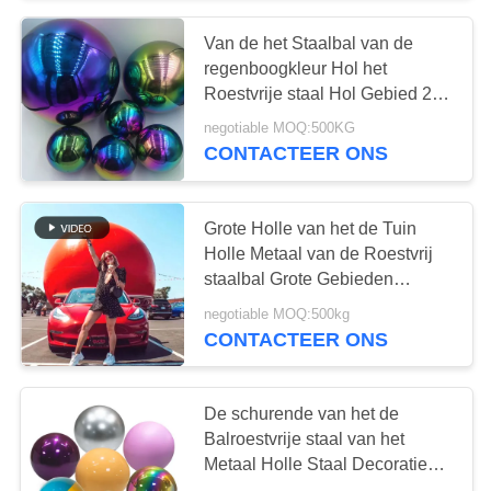
Van de het Staalbal van de
regenboogkleur Hol het
Roestvrije staal Hol Gebied 201
Rang 304 316
negotiable MOQ:500KG
CONTACTEER ONS
Grote Holle van het de Tuin
Holle Metaal van de Roestvrij
staalbal Grote Gebieden
1000mm 1200mm 1500mm
negotiable MOQ:500kg
2000mm
CONTACTEER ONS
De schurende van het de
Balroestvrije staal van het
Metaal Holle Staal Decoratie
van het Gebiedkerstmis Holle