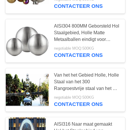
CONTACTEER
CONTACTEER ONS
ONS
AISI304 800MM Geborsteld Hol
NIEUWS
Staalgebied, Holle Matte
Metaalballen eindigt voor
GEVALLEN
Meubilair
negotiable MOQ:500KG
CONTACTEER ONS
VERZOEK
OM
Van het het Gebied Holle, Holle
Staal van het 300
EEN
Rangroestvrije staal van het het
CITAAT
Gebiedwater Opgepoetste de
negotiable MOQ:500KG
Fonteinspiegel
CONTACTEER ONS
SITEMAP
AISI316 Naar maat gemaakt