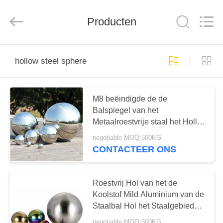
Road
Enterprise
Management
Services
Producten
Co.,
Ltd..
All
Rights
HUIS
Reserved.
hollow steel sphere
PRODUCTEN
M8 beëindigde de de
Balspiegel van het
ONGEVEER
Metaalroestvrije staal het Holle
ONS
Gat van het Staalgebied M4
negotiable MOQ:500KG
CONTACTEER ONS
FABRIEKSREIS
Roestvrij Hol van het de
KWALITEITSCONTROLE
Koolstof Mild Aluminium van de
Staalbal Hol het Staalgebied
HRC25-39
negotiable MOQ:500KG