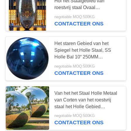
PRIVACY
Hol het Staalgebied van
roestvrij staal Ovaal
POLICY
Beeldhouwwerken met Gaten
negotiable MOQ:500KG
CONTACTEER ONS
Het staren Gebied van het
Spiegel het Holle Staal, SS
Holle Bal 10“ 250MM
Regenboogblauw
negotiable MOQ:500KG
CONTACTEER ONS
Van het het Staal Holle Metaal
van Corten van het roestvrij
staal het Holle Gebied
Ornament van de het Gebied
negotiable MOQ:500KG
Grote Tuin
CONTACTEER ONS