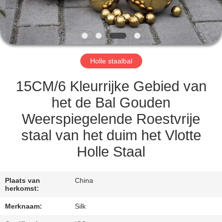
CONTACTEER
ONS
NIEUWS
Holle staalbal
GEVALLEN
15CM/6 Kleurrijke Gebied van
het de Bal Gouden
VERZOEK
Weerspiegelende Roestvrije
OM
staal van het duim het Vlotte
EEN
Holle Staal
CITAAT
Plaats van
China
SITEMAP
herkomst:
Merknaam:
Silk