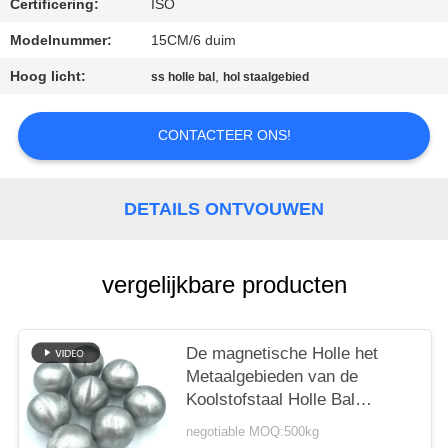
PRIVACY
Certificering:
ISO
POLICY
Modelnummer:
15CM/6 duim
Hoog licht:
,
ss holle bal
hol staalgebied
CONTACTEER ONS!
DETAILS ONTVOUWEN
vergelijkbare producten
De magnetische Holle het
Metaalgebieden van de
Koolstofstaal Holle Bal
poetsten Holle Staalbal op
negotiable MOQ:500kg