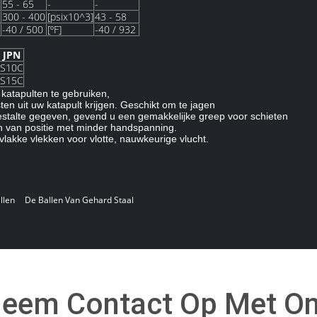
55 - 65
-
-
300 - 400
[psix10^3]
43 - 58
-40 / 500
[ºF]
-40 / 932
JPN
S10C
S15C
katapulten te gebruiken,
ten uit uw katapult krijgen. Geschikt om te jagen
gestalte gegeven, gevend u een gemakkelijke greep voor schieten
en van positie met minder handspanning.
vlakke vlekken voor vlotte, nauwkeurige vlucht.
llen
De Ballen Van Gehard Staal
eem Contact Op Met O