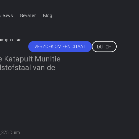
Nieuws
Gevallen
Blog
uimprecisie
VERZOEK OM EEN CITAAT
DUTCH
e Katapult Munitie
stofstaal van de
0,375 Duim