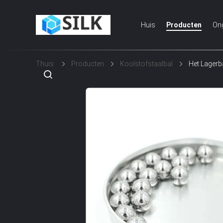
Huis
Producten
On
Thuis
Producten
Koolstofstaalbal
Het Lagerb