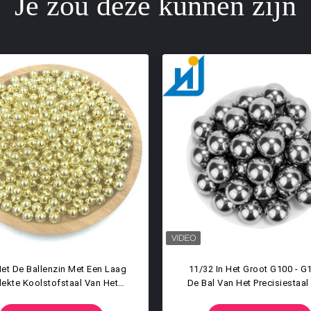
Je zou deze kunnen zijn
Het
Groothandel 0.5mm Tot 50.8mm
Spie
Van
Stevige Het Lagerbal G500 G200
8mm
Van Het Precisie Losse Harde
Koolstofstaal