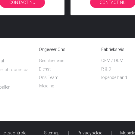
CONTACT NU
Ongeveer Ons
Fabrieksreis
Geschiedenis
OEM / ODM
al
Dienst
R & D
 het chroomstaal
Ons Team
lopende band
Inleiding
ballen
iteitscontrole
|
Sitemap
|
Privacybeleid
|
Mobiele