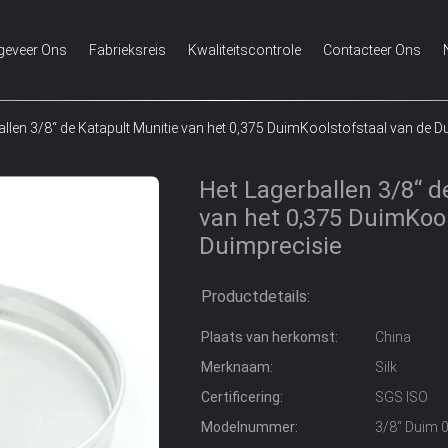
geveer Ons
Fabrieksreis
Kwaliteitscontrole
Contacteer Ons
allen 3/8“ de Katapult Munitie van het 0,375 DuimKoolstofstaal van de D
Het Lagerballen 3/8“ d
van het 0,375 DuimKool
Duimprecisie
Productdetails:
Plaats van herkomst:
China
Merknaam:
Silk
Certificering:
SGS ISO
Modelnummer:
3/8“ Duim 