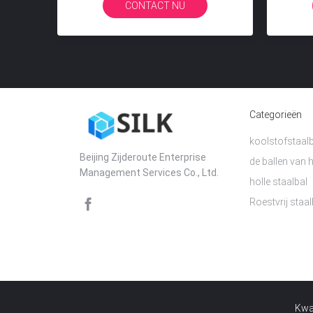
CONTACT NU
CONTACT NU
Gebruikt
Categorieën
koolstofstaalb
Beijing Zijderoute Enterprise
de ballen van
Management Services Co., Ltd.
holle staalbal
Roestvrij staal
Kwal