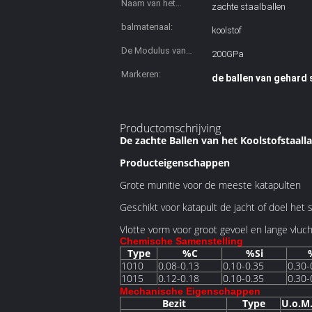
Naam van het
zachte staalballen
product:
balmateriaal:
koolstof
De Modulus van
200GPa
jongelui:
Markeren:
de ballen van gehard 
Productomschrijving
De zachte Ballen van het Koolstofstaal
Producteigenschappen
Grote munitie voor de meeste katapulten
Geschikt voor katapult de jacht of doel het 
Vlotte vorm voor groot gevoel en lange vluch
Chemische Samenstelling
Type
%C
%Si
1010
0.08-0.13
0.10-0.35
0.30-
1015
0.12-0.18
0.10-0.35
0.30-
Mechanische Eigenschappen
Bezit
Type
U.o.M