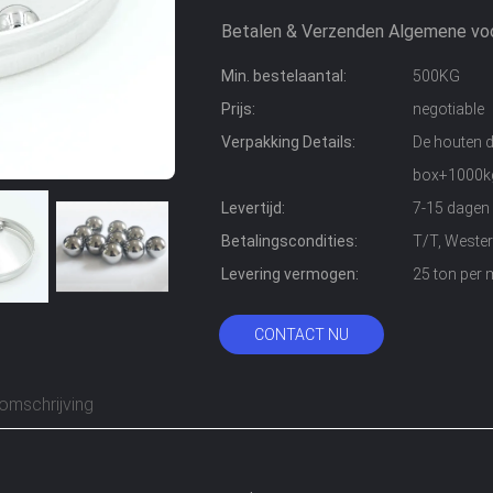
Betalen & Verzenden Algemene vo
Min. bestelaantal:
500KG
Prijs:
negotiable
Verpakking Details:
De houten d
box+1000k
Levertijd:
7-15 dagen
Betalingscondities:
T/T, Wester
Levering vermogen:
25 ton per
CONTACT NU
omschrijving