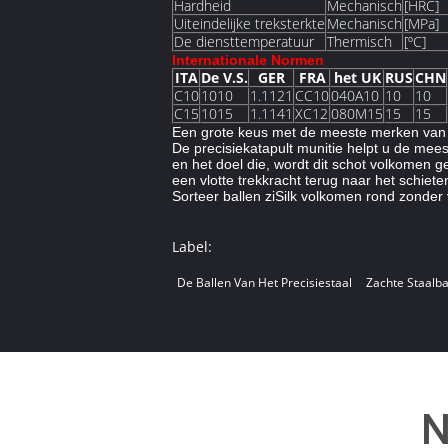
Hardheid
Mechanisch
[HRC]
Uiteindelijke treksterkte
Mechanisch
[MPa]
De diensttemperatuur
Thermisch
[ºC]
Internationale Normen
ITA
De V.S.
GER
FRA
het UK
RUS
CHN
C10
1010
1.1121
CC10
040A10
10
10
C15
1015
1.1141
XC12
080M15
15
15
Een grote keus met de meeste merken van 
De precisiekatapult munitie helpt u de mees
en het doel die, wordt dit schot volkomen 
een vlotte trekkracht terug naar het schiet
Sorteer ballen ziSilk volkomen rond zonder 
Label:
De Ballen Van Het Precisiestaal
Zachte Staalba
N