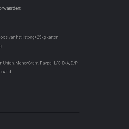
orwaarden:
oos van het listbag+25kg karton
g
n Union, MoneyGram, Paypal, L/C, D/A, D/P
 maand