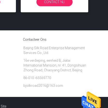
CONTACT NU
CONTACT NU
Contacteer Ons
Beijing Silk Road Enterprise Management
Services Co., Ltd.
16e verdieping, eenheid B, Jiatai
International Mansion, nr. 41, Dongsihuan
Zhong Road, Chaoyang District, Beijing
86-010 -65569770
bjsilkroad2016@163.com
 Site