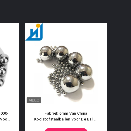
gel Van AISI 1010 Poetste
26.9875mm 1-1/16 De Malende
 Koolstofstaalbal Voor
Van Het Duimg100 G200 Sta
Katapult Op