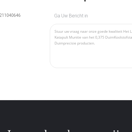
211040646
Ga Uw Bericht in