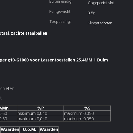
Buiten eindig:
Opgepoetst vlot
Puntgewicht:
3.5g
Toepassing:
Slingerschoten
staal
zachte staalballen
,
lager g10-G1000 voor Lassentoestellen 25.4MM 1 Duim
schieten
t
%Mn
%P
%S
0.60
maximum 0,040
maximum 0,050
0.60
maximum 0,040
maximum 0,050
.
Waarden
U.o.M.
Waarden